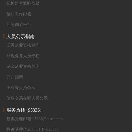
纪检监察派驻监督
信访工作邮箱
纠纷调节平台
人员公示指南
证券从业资格查询
非现业务人员专栏
基金从业资格查询
开户指南
IB业务人员公示
债权交易在职人员公示
服务热线
(95336)
投诉受理邮箱:95336@ctsec.com
投诉受理传真:0571-87823566