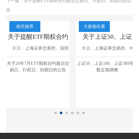
下一篇：
关于提醒ETF期权合约最后交易日、行权日、到期日的公
告
相关推荐
大家都在看
科
关于提醒ETF期权合约
关于上证50、上证
易
最后交易日、行权日、
180、上证380等指数定
来源：
上海证券交易所、深圳
来源：
上海证券交易所、中证
到期日的公告
期调整结果的公告
证券交易所
2026-07-20
指数有限公司
2023-05-29
期权
关于26年7月ETF期权合约最后交
上证50、上证180、上证380等指
关
易日、行权日、到期日的公告
数定期调整