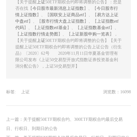
【关于提醒
上证
50ETF期权合约即将调整的公告】：您是
否在找【
今日股市最新消息上证指数
】、【
今日股市行
情上证指数
】、【
国联安上证商品etf
】、【
易方达上证
中盘etf
】、【
股市行情大盘上证指数
】、【
上证指数etf
代码
】、【
上证指数etf基金
】、【
上证指数基金etf
】、
【
上证指数行情走势图
】、【
上证新股申购一览表
】，
【关于提醒
上证
50ETF期权合约即将调整的公告】【关于
提醒上证50ETF期权合约即将调整的公告上证公告（衍生
品）〔2020〕62号 2020年11月11日华夏基金管理有
限公司发布《上证50交易型开放式指数证券投资基金利
润分配公告》，上证50交易型开】
标签:
上证
浏览数：16098
上一篇：
关于提醒50ETF期权合约、300ETF期权合约最后交易
日、行权日、到期日的公告