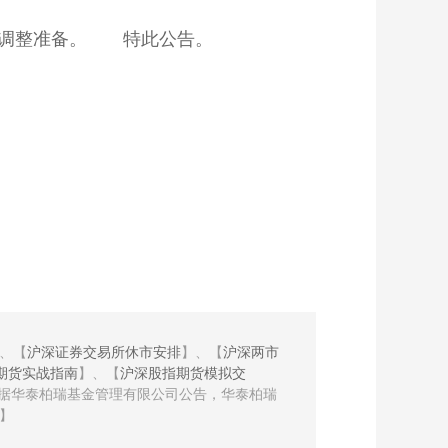
项调整准备。　　特此公告。
、【
沪深证券交易所休市安排
】、【
沪深两市
期货实战指南
】、【
沪深股指期货模拟交
 根据华泰柏瑞基金管理有限公司公告，华泰柏瑞
票】