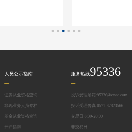
95336
人员公示指南
服务热线
证券从业资格查询
投诉受理邮箱:95336@ctsec.com
非现业务人员专栏
投诉受理传真:0571-87823566
基金从业资格查询
交易日 8:30-20:00
开户指南
非交易日