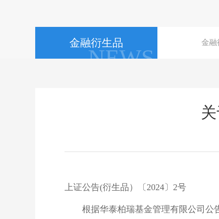
金融衍生品
金融
NEWS
关
上证
公告(衍生品）〔2024〕2号
　　根据
华泰柏瑞基金
管理有限公司公