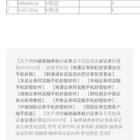
1
688449.sh
N联芸
E
2
920128.bj
N胜业
E
【关于调整
融资融券标
的
证券
及可充抵保证
金证券
的通
知20241129】：您是否在找【
海通证券彩虹投资通达信
手机炒股
】、【
财通成长优选混合型证券投资基金
】、
【
东吴证券同花顺手机炒股软件
】、【
华福证券同花顺
手机炒股软件
】、【
海通证券同花顺手机炒股软件
】、
【
渤海证券同花顺手机炒股软件
】、【
财经易文中级证
券分析师教程
】、【
齐鲁证券同花顺手机炒股软件
】、
【
中银国际证券手机炒股软件
】、【
西部证券交易客户
端手机版
】，【关于调整
融资融券标
的
证券
及可充抵保
证
金证券
的通知20241129】【 融资融券标的证券及保证
金比例变化信息 序号 证券代码 证券简称 原融资/融券保
证金比例 现融资/融券保证金比例 变动类型 变动】