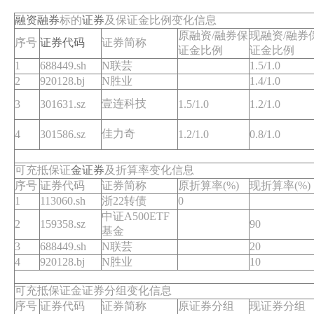
融资
融券
标的
证券
及保证金比例变化信息
原融资/融券保
现融资/融券
序号
证券代码
证券简称
证金比例
证金比例
1
688449.sh
N联芸
1.5/1.0
2
920128.bj
N胜业
1.4/1.0
壹连科技
3
301631.sz
1.5/1.0
1.2/1.0
佳力奇
4
301586.sz
1.2/1.0
0.8/1.0
可充抵保证
金证券
及折算率变化信息
序号
证券代码
证券简称
原折算率(%)
现折算率(%)
1
113060.sh
浙22转债
0
中证A500ETF
2
159358.sz
90
基金
3
688449.sh
N联芸
20
4
920128.bj
N胜业
10
可充抵保证金证券分组变化信息
序号
证券代码
证券简称
原证券分组
现证券分组