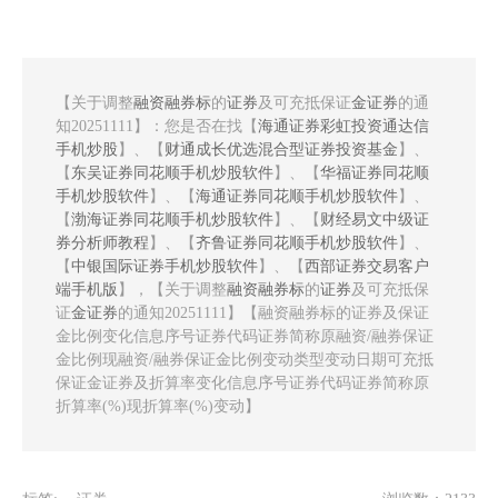
【关于调整
融资融券标
的
证券
及可充抵保证
金证券
的通
知20251111】：您是否在找【
海通证券彩虹投资通达信
手机炒股
】、【
财通成长优选混合型证券投资基金
】、
【
东吴证券同花顺手机炒股软件
】、【
华福证券同花顺
手机炒股软件
】、【
海通证券同花顺手机炒股软件
】、
【
渤海证券同花顺手机炒股软件
】、【
财经易文中级证
券分析师教程
】、【
齐鲁证券同花顺手机炒股软件
】、
【
中银国际证券手机炒股软件
】、【
西部证券交易客户
端手机版
】，【关于调整
融资融券标
的
证券
及可充抵保
证
金证券
的通知20251111】【融资融券标的证券及保证
金比例变化信息序号证券代码证券简称原融资/融券保证
金比例现融资/融券保证金比例变动类型变动日期可充抵
保证金证券及折算率变化信息序号证券代码证券简称原
折算率(%)现折算率(%)变动】