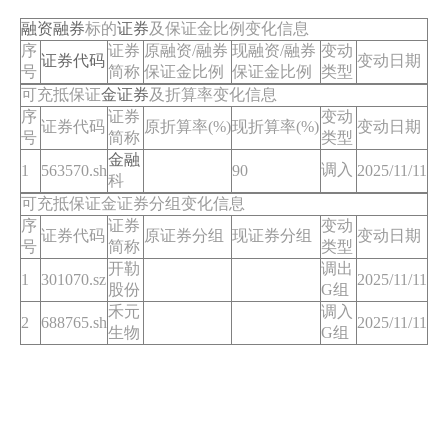
融资
融券
标的
证券
及保证金比例变化信息
序
证券
原融资/融券
现融资/融券
变动
证券代码
变动日期
号
简称
保证金比例
保证金比例
类型
可充抵保证
金证券
及折算率变化信息
序
证券
变动
证券代码
原折算率(%)
现折算率(%)
变动日期
号
简称
类型
金融
调入
1
563570.sh
90
2025/11/11
科
可充抵保证金证券分组变化信息
序
证券
变动
证券代码
原证券分组
现证券分组
变动日期
号
简称
类型
开勒
调出
1
301070.sz
2025/11/11
股份
G组
禾元
调入
2
688765.sh
2025/11/11
生物
G组