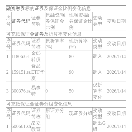
融资
融券
标的
证券
及保证金比例变化信息
原融资/融
现融资/融
序
证券
变动
证券代码
券保证金
券保证金比
变动日期
号
简称
类型
比例
例
可充抵保证
金证券
及折算率变化信息
序
证券
变动
原折算率
现折算率
证券代码
变动日期
号
简称
(%)
(%)
类型
金05
调入
1
118063.sh
80
2026/1/14
转债
食品
2
159151.sz
ETF华
90
调入
2026/1/14
夏
仅折
易事
3
300376.sz
0
50
算率
2026/1/14
特
变化
可充抵保证金证券分组变化信息
序
证券
原证券分
变动
证券代码
现证券分组
变动日期
号
简称
组
类型
昂立
调出G
1
600661.sh
2026/1/14
教育
组