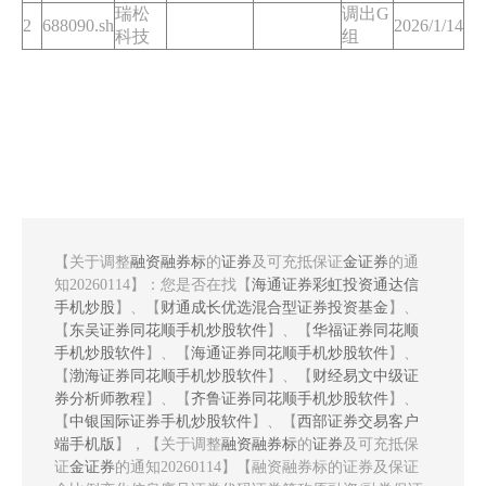
瑞松
调出G
2
688090.sh
2026/1/14
科技
组
【关于调整
融资融券标
的
证券
及可充抵保证
金证券
的通
知20260114】：您是否在找【
海通证券彩虹投资通达信
手机炒股
】、【
财通成长优选混合型证券投资基金
】、
【
东吴证券同花顺手机炒股软件
】、【
华福证券同花顺
手机炒股软件
】、【
海通证券同花顺手机炒股软件
】、
【
渤海证券同花顺手机炒股软件
】、【
财经易文中级证
券分析师教程
】、【
齐鲁证券同花顺手机炒股软件
】、
【
中银国际证券手机炒股软件
】、【
西部证券交易客户
端手机版
】，【关于调整
融资融券标
的
证券
及可充抵保
证
金证券
的通知20260114】【融资融券标的证券及保证