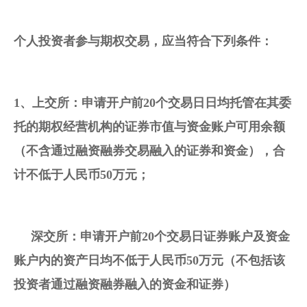
个人投资
者参与
期权
交易
，应当符合下列条件：
1、
上交所
：
申请开户
前20个交易日日均托管在其委
托的期权经营机构的
证券
市值与资金账户可用余额
（不含通过
融资融券交易
融入的证券和资金），合
计不低于人民币50万元；
     深交所：申请
开户
前20个交易日
证券账户
及资金
账户内的资产日均不低于人民币50万元（不包括该
投资者通过
融资融券
融入的资金和证券）