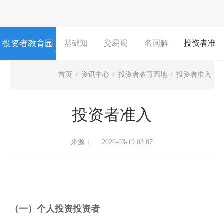
投资者教育园
基础知
交易规
名词解
投资者准
NEWS
识
则
释
入
首页
>
资讯中心
>
投资者教育园地
>
投资者准入
地
投资者准入
来源：
2020-03-19 03:07
（一）个人
投资
投资者