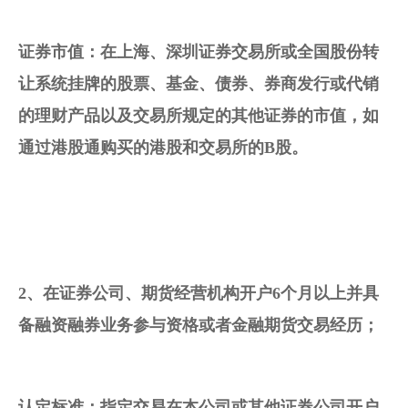
证券市值：在上海、深圳证券
交易所
或全国股份转
让系统挂牌的
股票
、
基金
、
债券
、
券商
发行或
代销
的
理财产品
以及交易所规定的其他证券的市值，如
通过
港股
通购买的港股和交易所的B股。 
2、在证券公司、
期货
经营
机构开户
6个月以上并具
备
融资融券业务
参与资格或者
金融期货交易
经历；
认定标准：指定交易在本公司或其他证券公司开户