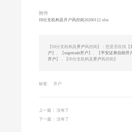
附件
IB分支机构及开户风控岗20260112.xlsx
【IB分支机构及
开户
风控岗】：您是否在找【
户
】、【
sogotrade开户
】、【
平安证券自助开户
开户
】，【IB分支机构及
开户
风控岗】
标签:
开户
上一篇： 没有了
下一篇： 没有了