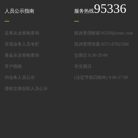
95336
人员公示指南
服务热线
证券从业资格查询
投诉受理邮箱:95336@ctsec.com
非现业务人员专栏
投诉受理传真:0571-87823566
基金从业资格查询
交易日 8:30-20:00
开户指南
非交易日
IB业务人员公示
(法定节假日除外) 9:00-17:00
债权交易在职人员公示