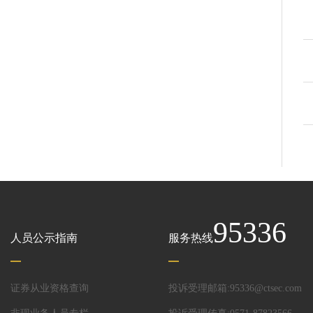
95336
人员公示指南
服务热线
证券从业资格查询
投诉受理邮箱:95336@ctsec.com