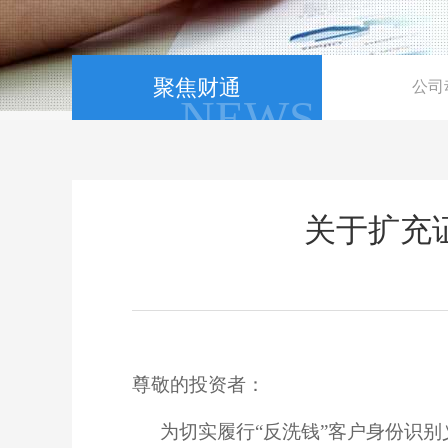
聚焦财通
公司
NEWS
关于扩充
尊敬的
投资
者：
为切实履行
“反洗钱”客户身份识