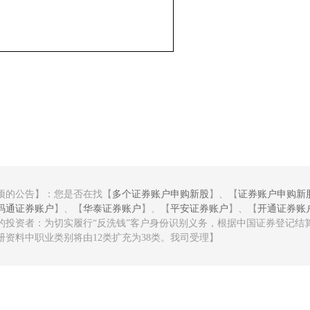
项的公告】：您是否在找【
多个证券账户申购新股
】、【
证券账户申购新
码通证券账户
】、【
华泰证券账户
】、【
平安证券账户
】、【
开通证券账
的投资者：为切实履行“反洗钱”客户身份识别义务，根据中国证券登记结
资料中职业类别将由12类扩充为38类。我司受理】