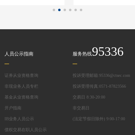
95336
人员公示指南
服务热线
证券从业资格查询
投诉受理邮箱:95336@ctsec.com
非现业务人员专栏
投诉受理传真:0571-87823566
基金从业资格查询
交易日 8:30-20:00
开户指南
非交易日
IB业务人员公示
(法定节假日除外) 9:00-17:00
债权交易在职人员公示