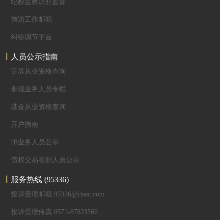
纪检监察派驻监督
信访工作邮箱
纠纷调节平台
人员公示指南
证券从业资格查询
非现业务人员专栏
基金从业资格查询
开户指南
IB业务人员公示
债权交易在职人员公示
服务热线
(95336)
投诉受理邮箱:95336@ctsec.com
投诉受理传真:0571-87823566