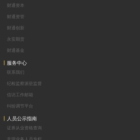
财通资本
财通资管
财通创新
永安期货
财通基金
服务中心
联系我们
纪检监察派驻监督
信访工作邮箱
纠纷调节平台
人员公示指南
证券从业资格查询
非现业务人员专栏