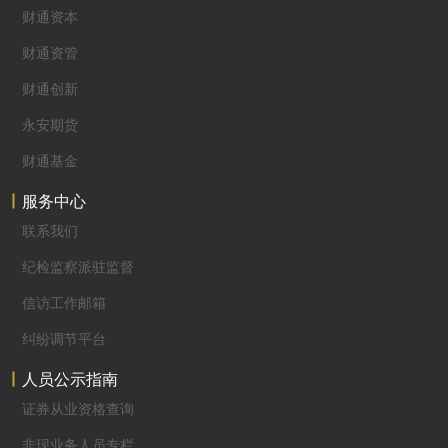
财通资本
财通资管
财通创新
永安期货
财通基金
服务中心
联系我们
纪检监察派驻监督
信访工作邮箱
纠纷调节平台
人员公示指南
证券从业资格查询
非现业务人员专栏