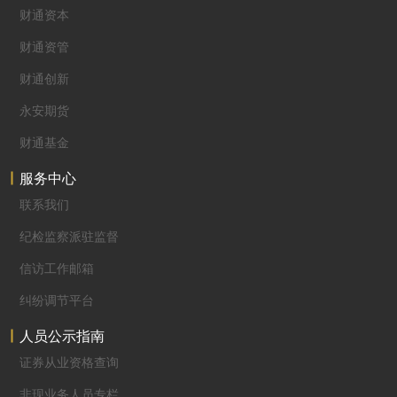
财通资本
财通资管
财通创新
永安期货
财通基金
服务中心
联系我们
纪检监察派驻监督
信访工作邮箱
纠纷调节平台
人员公示指南
证券从业资格查询
非现业务人员专栏