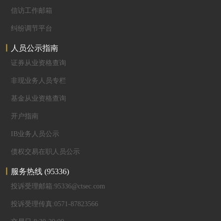
信访工作邮箱
纠纷调节平台
人员公示指南
证券从业资格查询
非现业务人员专栏
基金从业资格查询
开户指南
IB业务人员公示
债权交易在职人员公示
服务热线
(95336)
投诉受理邮箱:95336@ctsec.com
投诉受理传真:0571-87823566