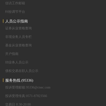
信访工作邮箱
纠纷调节平台
人员公示指南
证券从业资格查询
非现业务人员专栏
基金从业资格查询
开户指南
IB业务人员公示
债权交易在职人员公示
服务热线
(95336)
投诉受理邮箱:95336@ctsec.com
投诉受理传真:0571-87823566
交易日 8:30-20:00