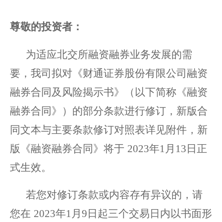
尊敬的
投资
者：
为适应北交所
融资融券
业务发展的需
要，我司拟对《
财通
证券股份
有限公司融资
融券合同及风险揭示书》（以下简称《融资
融券合同》）的部分条款进行修订，新版合
同文本与主要条款修订对照表详见附件，新
版《融资融券合同》将于
2023
年
1
月
13
日正
式生效。
若您对修订条款或内容存有异议的，请
您在
2023
年
1
月
9
日起三个
交易
日内以书面形