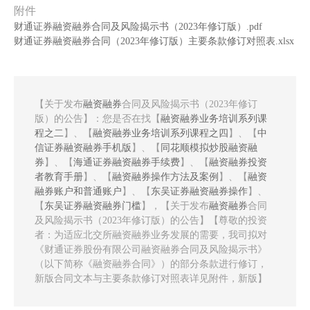
附件
财通证券融资融券合同及风险揭示书（2023年修订版）.pdf
财通证券融资融券合同（2023年修订版）主要条款修订对照表.xlsx
【关于发布
融资融券
合同及风险揭示书（2023年修订
版）的公告】：您是否在找【
融资融券业务培训系列课
程之二
】、【
融资融券业务培训系列课程之四
】、【
中
信证券融资融券手机版
】、【
同花顺模拟炒股融资融
券
】、【
海通证券融资融券手续费
】、【
融资融券投资
者教育手册
】、【
融资融券操作方法及案例
】、【
融资
融券账户和普通账户
】、【
东吴证券融资融券操作
】、
【
东吴证券融资融券门槛
】，【关于发布
融资融券
合同
及风险揭示书（2023年修订版）的公告】【尊敬的投资
者：为适应北交所融资融券业务发展的需要，我司拟对
《财通证券股份有限公司融资融券合同及风险揭示书》
（以下简称《融资融券合同》）的部分条款进行修订，
新版合同文本与主要条款修订对照表详见附件，新版】