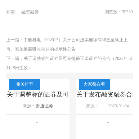
标签:
融资融券
浏览数：39530
上一篇：
中航机电（002013）关于公司股票连续停牌直至终止上
市、实施换股吸收合并的提示性公告
下一篇：
关于调整标的证券及可充抵保证金证券的公告（2022年12
月28日生效）
相关推荐
大家都在看
同
关于调整标的证券及可
关于发布融资融券合同
0年
充抵保证金证券的公告
及风险揭示书（2023年
来源：
财通证券
来源：
2023-01-04
（2026年7月31日生
修订版）的公告
2026-07-30
效）
...
...